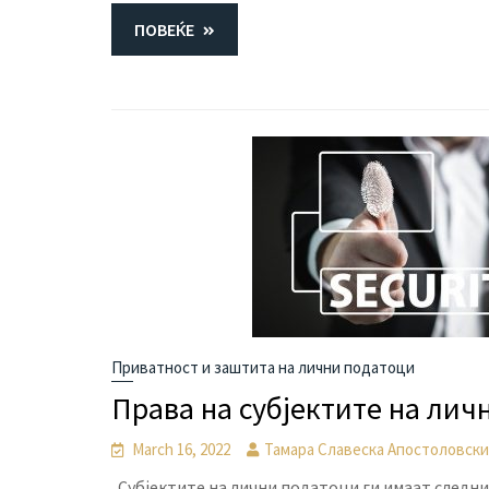
ПОВЕЌЕ
Приватност и заштита на лични податоци
Права на субјектите на лич
March 16, 2022
Тамара Славеска Апостоловск
Субјектите на лични податоци ги имаат следни