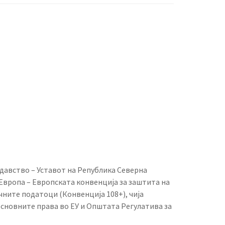
давство – Уставот на Република Северна
Европа – Европската конвенција за заштита на
чните податоци (Конвенција 108+), чија
основните права во ЕУ и Општата Регулатива за