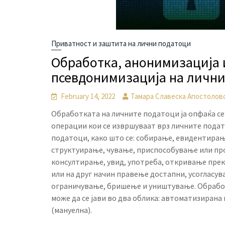
Приватност и заштита на лични податоци
Обработка, анонимизација 
псевдонимизација на личн
February 14, 2022
Тамара Славеска Апостолов
Обработката на личните податоци ја опфаќа сек
операции кои се извршуваат врз личните подат
податоци, како што се: собирање, евидентирањ
структуирање, чување, приспособување или пр
консултирање, увид, употреба, откривање прек
или на друг начин правење достапни, усогласу
ограничување, бришење и уништување. Обрабо
може да се јави во два облика: автоматизиран
(мануелна).