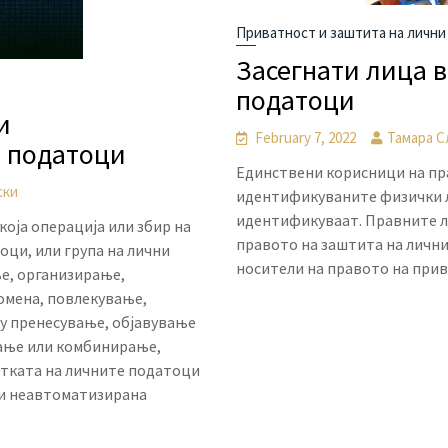
Приватност и заштита на лични
Засегнати лица 
податоци
и
February 7, 2022
Тамара С
и податоци
Единствени корисници на пра
ски
идентификуваните физички л
идентификуваат. Правните ли
оја операција или збир на
правото на заштита на лични
оци, или група на лични
носители на правото на прива
е, организирање,
омена, повлекување,
у пренесување, објавување
вање или комбинирање,
тката на личните податоци
а и неавтоматизирана