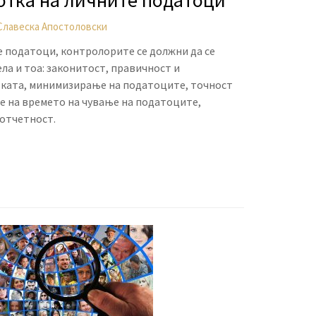
отка на личните податоци
Славеска Апостоловски
 податоци, контролорите се должни да се
ла и тоа: законитост, правичност и
ката, минимизирање на податоците, точност
е на времето на чување на податоците,
 отчетност.