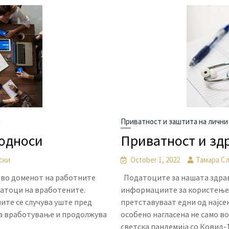
и
Приватност и заштита на лични
 односи
Приватност и зд
ски
October 1, 2022
Тамара С
 во доменот на работните
Податоците за нашата здрав
датоци на вработените.
информациите за користење н
те се случува уште пред
претставуваат едни од најсе
на вработување и продолжува
особено нагласена не само во
светска пандемија со Ковид-1