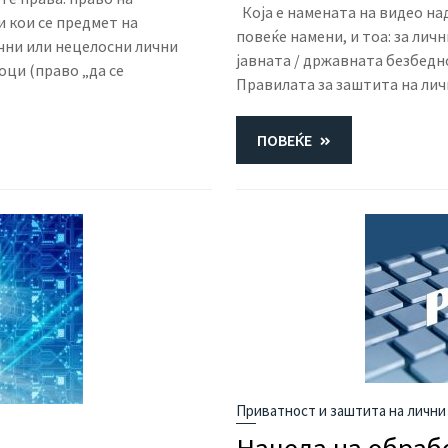
Која е намената на видео на
 кои се предмет на
повеќе намени, и тоа: за лич
очни или нецелосни лични
јавната / државната безбедно
ци (право „да се
Правилата за заштита на ли
ПОВЕЌЕ
Приватност и заштита на лични