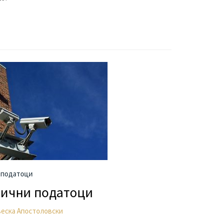
 податоци
лични податоци
веска Апостоловски