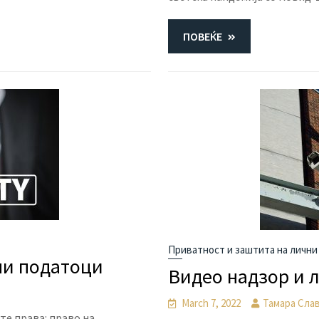
ПОВЕЌЕ
Приватност и заштита на лични
ни податоци
Видео надзор и 
и
March 7, 2022
Тамара Сла
те права: право на