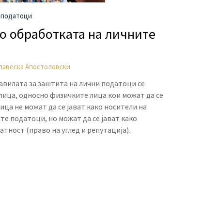
 податоци
во обработката на личните
лавеска Апостоловски
вилата за заштита на лични податоци се
ица, односно физичките лица кои можат да се
ца не можат да се јават како носители на
те податоци, но можат да се јават како
тност (право на углед и репутација).