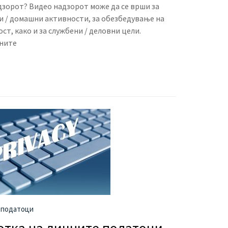
дзорот? Видео надзорот може да се врши за
ни / домашни активности, за обезбедување на
ст, како и за службени / деловни цели.
чните
 податоци