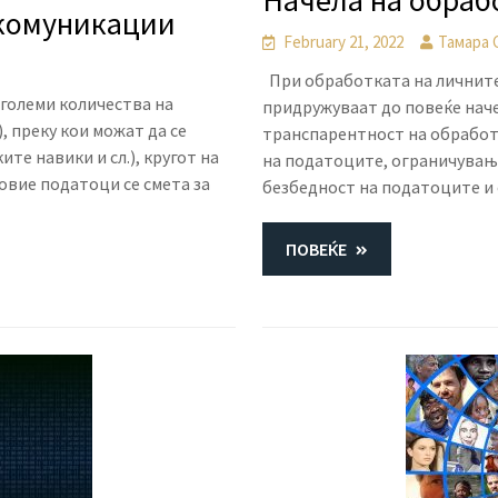
Начела на обраб
 комуникации
February 21, 2022
Тамара 
При обработката на личните
големи количества на
придружуваат до повеќе наче
 преку кои можат да се
транспарентност на обработ
е навики и сл.), кругот на
на податоците, ограничувањ
 овие податоци се смета за
безбедност на податоците и
ПОВЕЌЕ