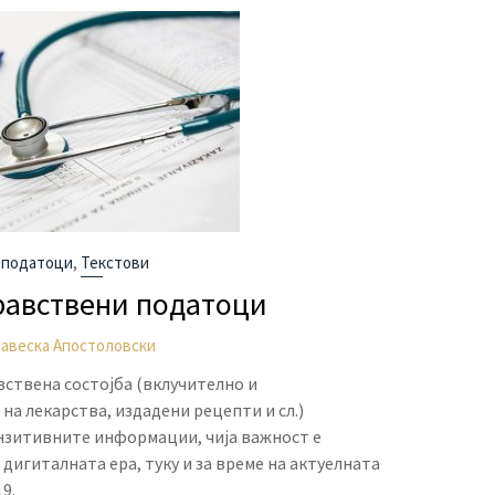
,
 податоци
Текстови
равствени податоци
лавеска Апостоловски
ствена состојба (вклучително и
а лекарства, издадени рецепти и сл.)
нзитивните информации, чија важност е
 дигиталната ера, туку и за време на актуелната
9.