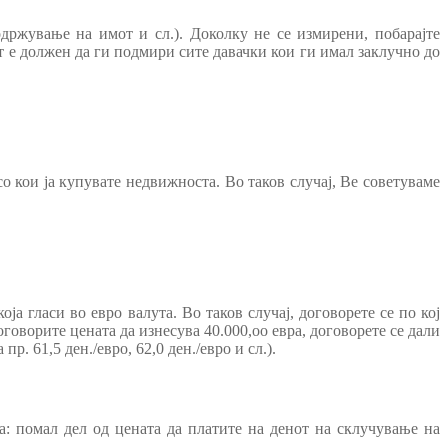
држување на имот и сл.). Доколку не се измирени, побарајте
т е должен да ги подмири сите давачки кои ги имал заклучно до
о кои ја купувате недвижноста. Во таков случај, Ве советуваме
ја гласи во евро валута. Во таков случај, договорете се по кој
оговорите цената да изнесува 40.000,оо евра, договорете се дали
. 61,5 ден./евро, 62,0 ден./евро и сл.).
оа: помал дел од цената да платите на денот на склучување на