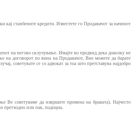
пки кај станбените кредити. Известете го Продавачот за начинот
денот на негово склучување. Имајте во предвид дека доколку не
ње на договорот по вина на Продавачот, Вие можете да барате
лучај, советувате се со адвокат за тоа што претставува најдобро
ње Ве советуваме да извршите промена на бравата). Најчесто
 и претходно или пак, подоцна.