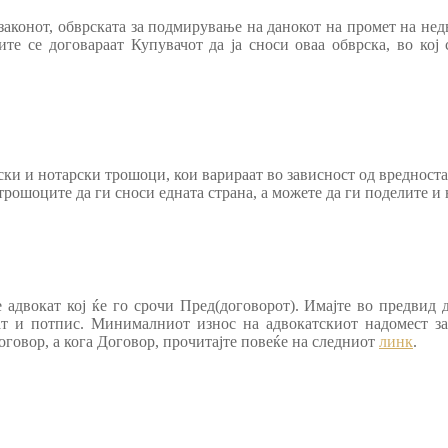
 законот, обврската за подмирување на данокот на промет на нед
те се договараат Купувачот да ја сноси оваа обврска, во кој
ки и нотарски трошоци, кои варираат во зависност од вредноста
рошоците да ги сноси едната страна, а можете да ги поделите и 
 адвокат кој ќе го срочи Пред(договорот). Имајте во предвид 
ат и потпис. Минималниот износ на адвокатскиот надомест за
говор, а кога Договор, прочитајте повеќе на следниот
линк
.