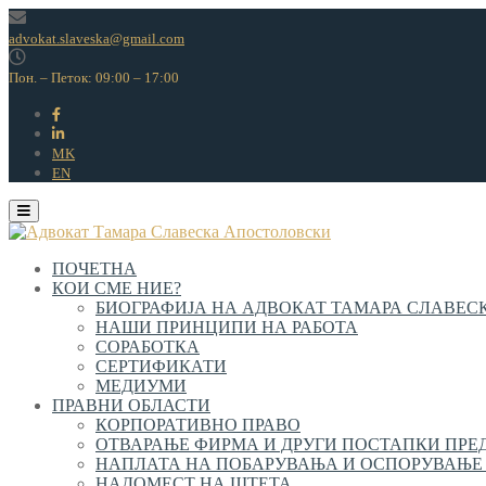
Skip
to
advokat.slaveska@gmail.com
content
Пон. – Петок: 09:00 – 17:00
MK
EN
ПОЧЕТНА
КОИ СМЕ НИЕ?
БИОГРАФИЈА НА АДВОКАТ ТАМАРА СЛАВЕС
НАШИ ПРИНЦИПИ НА РАБОТА
СОРАБОТКА
СЕРТИФИКАТИ
МЕДИУМИ
ПРАВНИ ОБЛАСТИ
КОРПОРАТИВНО ПРАВО
ОТВАРАЊЕ ФИРМА И ДРУГИ ПОСТАПКИ ПРЕД
НАПЛАТА НА ПОБАРУВАЊА И ОСПОРУВАЊЕ
НАДОМЕСТ НА ШТЕТА