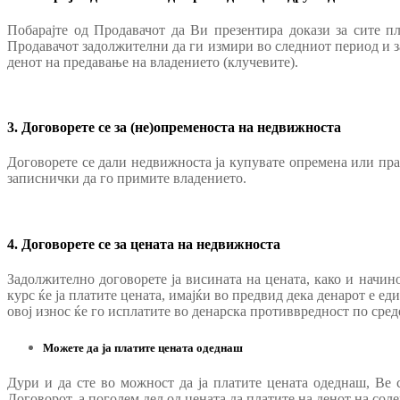
Побарајте од Продавачот да Ви презентира докази за сите п
Продавачот задолжителни да ги измири во следниот период и за
денот на предавање на владението (клучевите).
3. Договорете се за (не)опременоста на недвижноста
Договорете се дали недвижноста ја купувате опремена или праз
записнички да го примите владението.
4. Договорете се за цената на недвижноста
Задолжително договорете ја висината на цената, како и начинот
курс ќе ја платите цената, имајќи во предвид дека денарот е ед
овој износ ќе го исплатите во денарска противвредност по среде
Можете да ја платите цената одеднаш
Дури и да сте во можност да ја платите цената одеднаш, Ве с
Договорот, а поголем дел од цената да платите на денот на сол