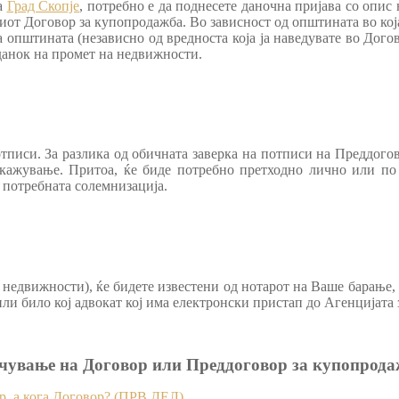
на
Град Скопје
, потребно е да поднесете даночна пријава со опис
иот Договор за купопродажба. Во зависност од општината во која
а општината (независно од вредноста која ја наведувате во Дого
 данок на промет на недвижности.
тписи. За разлика од обичната заверка на потписи на Преддогово
закажување. Притоа, ќе биде потребно претходно лично или по 
 потребната солемнизација.
а недвижности), ќе бидете известени од нотарот на Ваше барање,
или било кој адвокат кој има електронски пристап до Агенцијата 
чување на Договор или Преддоговор за купопрод
р, а кога Договор? (ПРВ ДЕЛ)