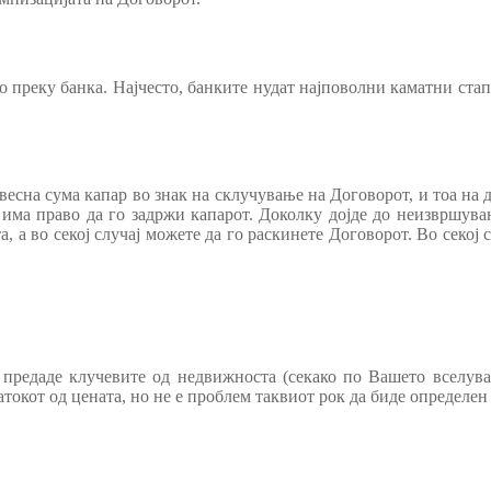
то преку банка. Најчесто, банките нудат најповолни каматни ста
весна сума капар во знак на склучување на Договорот, и тоа на 
има право да го задржи капарот. Доколку дојде до неизвршува
 а во секој случај можете да го раскинете Договорот. Во секој с
 предаде клучевите од недвижноста (секако по Вашето вселува
атокот од цената, но не е проблем таквиот рок да биде определен