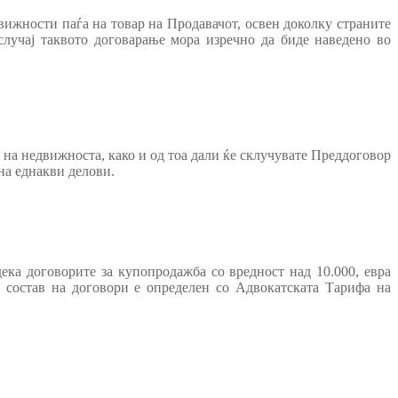
вижности паѓа на товар на Продавачот, освен доколку страните
 случај таквото договарање мора изречно да биде наведено во
 на недвижноста, како и од тоа дали ќе склучувате Преддоговор
на еднакви делови.
дека договорите за купопродажба со вредност над 10.000, евра
 состав на договори е определен со Адвокатската Тарифа на