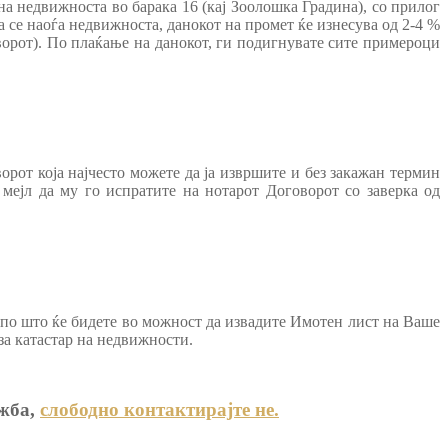
 на недвижноста во барака 16 (кај Зоолошка Градина), со прилог
 се наоѓа недвижноста, данокот на промет ќе изнесува од 2-4 %
ворот). По плаќање на данокот, ги подигнувате сите примероци
рот која најчесто можете да ја извршите и без закажан термин
мејл да му го испратите на нотарот Договорот со заверка од
 по што ќе бидете во можност да извадите Имотен лист на Ваше
за катастар на недвижности.
ажба,
слободно контактирајте не.