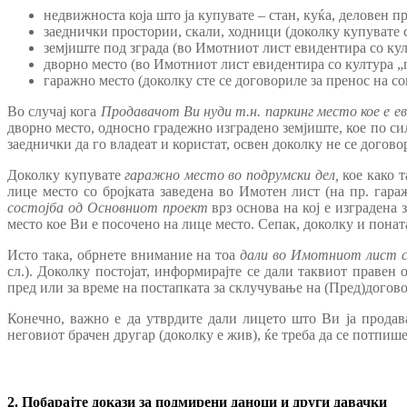
недвижноста која што ја купувате – стан, куќа, деловен п
заеднички простории, скали, ходници (доколку купувате 
земјиште под зграда (во Имотниот лист евидентира со култ
дворно место (во Имотниот лист евидентира со култура „гз
гаражно место (доколку сте се договориле за пренос на со
Во случај кога
Продавачот Ви нуди т.н. паркинг место кое е 
дворно место, односно градежно изградено земјиште, кое по си
заеднички да го владеат и користат, освен доколку не се догово
Доколку купувате
гаражно место во подрумски дел,
кое како т
лице место со бројката заведена во Имотен лист (на пр. гар
состојба од Основниот проект
врз основа на кој е изградена 
место кое Ви е посочено на лице место. Сепак, доколку и понат
Исто така, обрнете внимание на тоа
дали во Имотниот лист с
сл.). Доколку постојат, информирајте се дали таквиот правен
пред или за време на постапката за склучување на (Пред)договор
Конечно, важно е да утврдите дали лицето што Ви ја продав
неговиот брачен другар (доколку е жив), ќе треба да се потпиш
2. Побарајте докази за подмирени даноци и други давачки