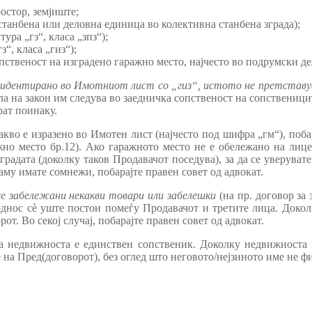
ростор, земјиште;
станбена или деловна единица во колективна станбена зграда);
ура „гз“, класа „зпз“);
“, класа „гиз“);
пственост на изградено гаражно место, најчесто во подрумски де
евидентирано во Имотниот лист со „гиз“, истото не претставу
ла на закон им следува во заедничка сопственост на сопственици
рат поинаку.
акво е изразено во Имотен лист (најчесто под шифра „гм“), поб
ажно место бр.12). Ако гаражното место не е обележано на лиц
зградата (доколку таков Продавачот поседува), за да се уверуват
аму имате сомнежи, побарајте правен совет од адвокат.
е забележани некакви товари или забелешки
(на пр. договор за 
 однос сѐ уште постои помеѓу Продавачот и третите лица. Докол
от. Во секој случај, побарајте правен совет од адвокат.
а недвижноста е единствен сопственик. Доколку недвижноста шт
е на Пред(договорот), без оглед што неговото/нејзиното име не 