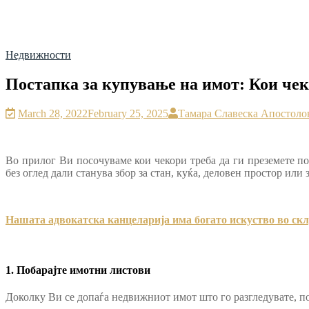
Недвижности
Постапка за купување на имот: Кои чек
March 28, 2022
February 25, 2025
Тамара Славеска Апостоло
Во прилог Ви посочуваме кои чекори треба да ги преземете по
без оглед дали станува збор за стан, куќа, деловен простор ил
Нашата адвокатска канцеларија има богато искуство во ск
1. Побарајте имотни листови
Доколку Ви се допаѓа недвижниот имот што го разгледувате, по