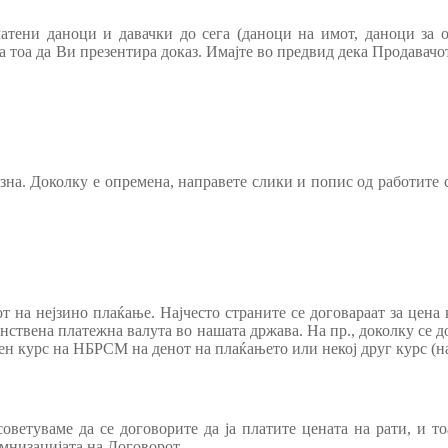
латени даноци и давачки до сега (даноци на имот, даноци за о
 тоа да Ви презентира доказ. Имајте во предвид дека Продавачо
на. Доколку е опремена, направете слики и попис од работите с
 на нејзино плаќање. Најчесто страните се договараат за цена ко
инствена платежна валута во нашата држава. На пр., доколку се д
н курс на НБРСМ на денот на плаќањето или некој друг курс (на пр
оветуваме да се договорите да ја платите цената на рати, и т
емнизацијата на Договорот.