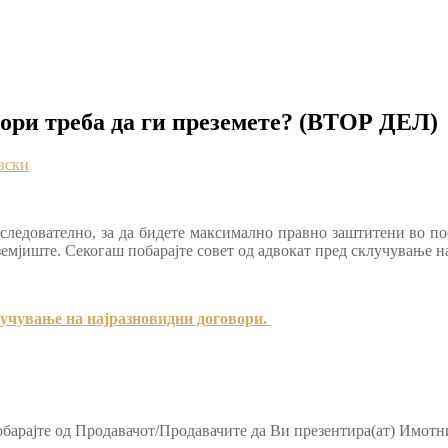
ори треба да ги преземете? (ВТОР ДЕЛ)
вски
следователно, за да бидете максимално правно заштитени во по
и земјиште. Секогаш побарајте совет од адвокат пред склучување н
лучување на најразновидни договори.
барајте од Продавачот/Продавачите да Ви презентира(ат) Имотни