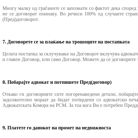
Многу малку од граѓаните се запознати со фактот дека според
не се договорат поинаку. Во речиси 100% од случаите страни
(Пред)договорот.
7. Договорете се за плаќање на трошоците на постапката
Целата постапка за склучување на Договорот вклучува адвокатс
и главен Договор, или само Договор. Можете да се договорите т
8. Побарајте адвокат и потпишете Пред(договор)
Откако ги договоривте сите погоренаведени детали, побарајте
задолжително мораат да бидат потврдени со адвокатски печ
Адвокатската Комора на РСМ. За тоа кога Ви е потребен Преддо
9. Платете го данокот на промет на недвижноста