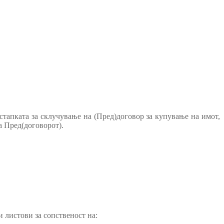
стапката за склучување на (Пред)договор за купување на имот,
а Пред(договорот).
 листови за сопственост на: