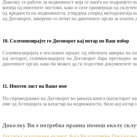
Доколку се работи за недвижност која се наоѓа на подрачјето 
копија од имотните листови, како и сите примероци од склучен
од вредноста на недвижноста, утврдена според методологија н
од Договорот, заверени со печат на даночниот орган за платен
10. Солемнизирајте го Договорот кај нотар по Ваш избор
Солемнизацијата е посложен процес од обичната заверка на по
кај нотарот, солемнизацијата на Договорот бара претходно 
даночниот орган, како би можел да ги подготви документите за
11. Имотен лист на Ваше име
По спроведување на Договорот во јавната книга (катастарот н
име од Агенцијата за катастар на недвижности, било кој нотар 
Доколку Ви е потребна правна помош околу склу
Постапка за купување на имот: Кога Ви е потребен Преддогово