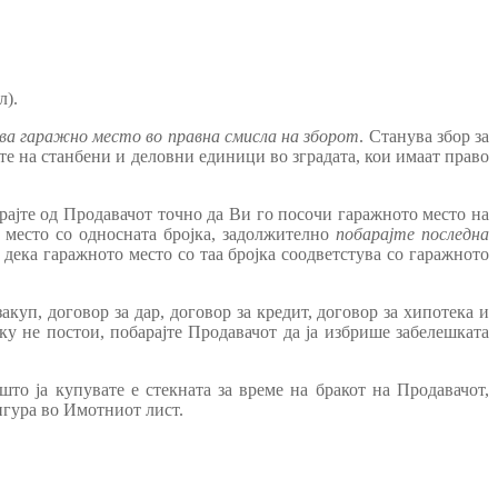
л).
ва гаражно место во правна смисла на зборот
. Станува збор за
те на станбени и деловни единици во зградата, кои имаат право
арајте од Продавачот точно да Ви го посочи гаражното место на
е место со односната бројка, задолжително
побарајте последна
е дека гаражното место со таа бројка соодветстува со гаражното
закуп, договор за дар, договор за кредит, договор за хипотека и
ку не постои, побарајте Продавачот да ја избрише забелешката
о ја купувате е стекната за време на бракот на Продавачот,
фигура во Имотниот лист.