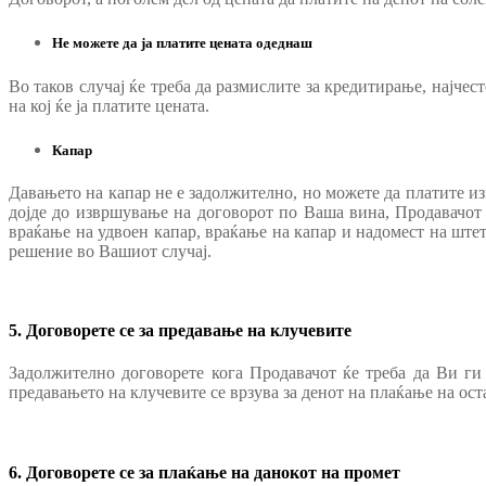
Не можете да ја платите цената одеднаш
Во таков случај ќе треба да размислите за кредитирање, најчес
на кој ќе ја платите цената.
Капар
Давањето на капар не е задолжително, но можете да платите из
дојде до извршување на договорот по Ваша вина, Продавачот 
враќање на удвоен капар, враќање на капар и надомест на штета,
решение во Вашиот случај.
5. Договорете се за предавање на клучевите
Задолжително договорете кога Продавачот ќе треба да Ви ги
предавањето на клучевите се врзува за денот на плаќање на ост
6. Договорете се за плаќање на данокот на промет