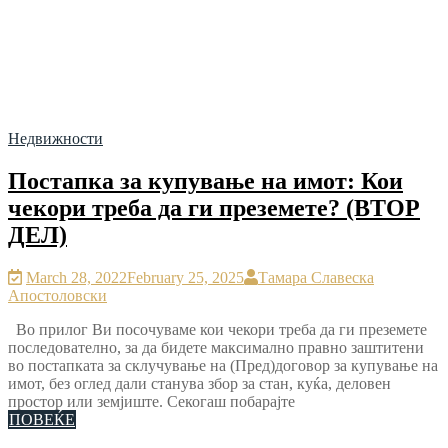
Недвижности
Постапка за купување на имот: Кои
чекори треба да ги преземете? (ВТОР
ДЕЛ)
March 28, 2022
February 25, 2025
Тамара Славеска
Апостоловски
Во прилог Ви посочуваме кои чекори треба да ги преземете
последователно, за да бидете максимално правно заштитени
во постапката за склучување на (Пред)договор за купување на
имот, без оглед дали станува збор за стан, куќа, деловен
простор или земјиште. Секогаш побарајте
ПОВЕЌЕ