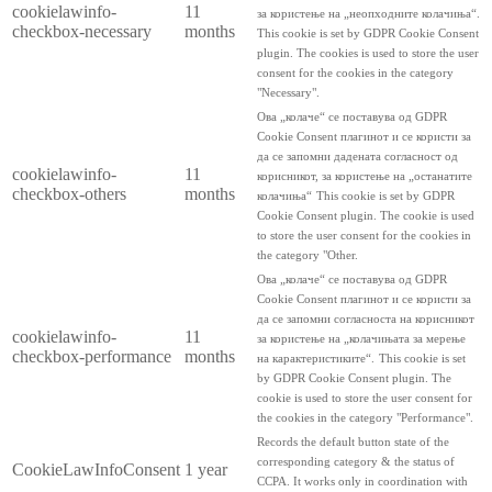
cookielawinfo-
11
за користење на „неопходните колачиња“.
checkbox-necessary
months
This cookie is set by GDPR Cookie Consent
plugin. The cookies is used to store the user
consent for the cookies in the category
"Necessary".
Ова „колаче“ се поставува од GDPR
Cookie Consent плагинот и се користи за
да се запомни дадената согласност од
cookielawinfo-
11
корисникот, за користење на „останатите
checkbox-others
months
колачиња“
This cookie is set by GDPR
Cookie Consent plugin. The cookie is used
to store the user consent for the cookies in
the category "Other.
Ова „колаче“ се поставува од GDPR
Cookie Consent плагинот и се користи за
да се запомни согласноста на корисникот
cookielawinfo-
11
за користење на „колачињата за мерење
checkbox-performance
months
на карактеристиките“.
This cookie is set
by GDPR Cookie Consent plugin. The
cookie is used to store the user consent for
the cookies in the category "Performance".
Records the default button state of the
corresponding category & the status of
CookieLawInfoConsent
1 year
CCPA. It works only in coordination with