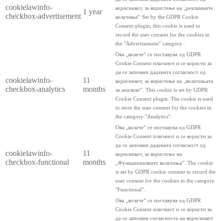
cookielawinfo-
корисникот, за користење на „рекламните
1 year
checkbox-advertisement
колачиња“
Set by the GDPR Cookie
Consent plugin, this cookie is used to
record the user consent for the cookies in
the "Advertisement" category .
Ова „колаче“ се поставува од GDPR
Cookie Consent плагинот и се користи за
да се запомни дадената согласност од
cookielawinfo-
11
корисникот, за користење на „колачињата
checkbox-analytics
months
за анализи“.
This cookie is set by GDPR
Cookie Consent plugin. The cookie is used
to store the user consent for the cookies in
the category "Analytics".
Ова „колаче“ се поставува од GDPR
Cookie Consent плагинот и се користи за
да се запомни дадената согласност од
cookielawinfo-
11
корисникот, за користење на
checkbox-functional
months
„Функционалните колачиња“.
The cookie
is set by GDPR cookie consent to record the
user consent for the cookies in the category
"Functional".
Ова „колаче“ се поставува од GDPR
Cookie Consent плагинот и се користи за
да се запомни согласноста на корисникот