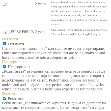
Google Analytics, calculates visitor, session and
_ga
2 years
campaign data and also keeps track of site usage
for the site's analytics report. The cookie stores
information anonymously and assigns a
randomly generated number to recognize unique
visitors.
Ова „колаче“ се поставува од Google Analytics
_ga_J9TZXF6BTB
2 years
This cookie is installed by Google Analytics.
Останати
Останати
Сите останати „колачиња“ кои сеуште не се категоризирани.
Other uncategorized cookies are those that are being analyzed and
have not been classified into a category as yet.
Перформанси
Перформанси
„Колачињата“ за мерење на перформансите се користат за да
се направи анализа со која ќе може во иднина да се извршат
подобрувања на веб сајтот. Performance cookies are used to
understand and analyze the key performance indexes of the website
which helps in delivering a better user experience for the visitors.
Рекламни
Рекламни
Рекламните „колачињата“ се користат за да им се достават на
корисниците соодветни реклами. Овие „колачиња“ го следат