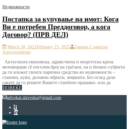
Недвижности
Постапка за купување на имот: Кога
Ви е потребен Преддоговор, а кога
Договор? (ПРВ ДЕЛ)
March 28, 2022
February 25, 2025
Тамара Славеска
Апостоловски
Актуелната економска, здравствена и енергетска криза
мотивираше сѐ поголем број на граѓани, па и бизнис-субјекти
да ги вложат своите парични средства во недвижности –
станови, куќи, деловни објекти, земјишта. Без оглед дали
сакате да го решите Вашето станбено прашање, или да
ПОВЕЌЕ
advokat.slaveska@gmail.com
Facebook
LinkedIn