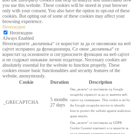
you use this website. These cookies will be stored in your browser
only with your consent. You also have the option to opt-out of these
cookies. But opting out of some of these cookies may affect your
browsing experience.
Неопходни
Неопходни
Always Enabled
Неопходните „колачиња“ се користат за да се овозможи на веб
сајтот исправно да функционира. Со овие „колачиња“ се
користат од основните и сигурносните функции на веб сајтот
и не содржат никакви лични податоци. Necessary cookies are
absolutely essential for the website to function properly. These
cookies ensure basic functionalities and security features of the
website, anonymously.
Cookie
Duration
Description
Ова „колаче“ се поставува од Google
recaptcha сервисот за да се заштити веб-
5 months
сајтот од спамирање.
This cookie is set by
_GRECAPTCHA
27 days
the Google recaptcha service to identify
bots to protect the website against malicious
spam attacks.
Ова „колаче“ се поставува од GDPR
Cookie Consent плагинот и се користи за
да се запомни дадената согласност од