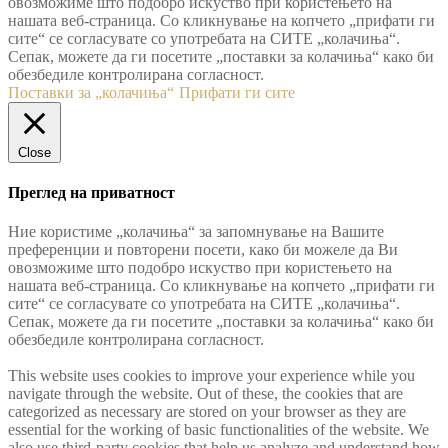
овозможиме што подобро искуство при користењето на
нашата веб-страница. Со кликнување на копчето „прифати ги
сите“ се согласувате со употребата на СИТЕ „колачиња“.
Сепак, можете да ги посетите „поставки за колачиња“ како би
обезбедиле контролирана согласност.
Поставки за „колачиња“
Прифати ги сите
Close
Преглед на приватност
Ние користиме „колачиња“ за запомнување на Вашите
преференции и повторени посети, како би можеле да Ви
овозможиме што подобро искуство при користењето на
нашата веб-страница. Со кликнување на копчето „прифати ги
сите“ се согласувате со употребата на СИТЕ „колачиња“.
Сепак, можете да ги посетите „поставки за колачиња“ како би
обезбедиле контролирана согласност.
This website uses cookies to improve your experience while you
navigate through the website. Out of these, the cookies that are
categorized as necessary are stored on your browser as they are
essential for the working of basic functionalities of the website. We
also use third-party cookies that help us analyze and understand how