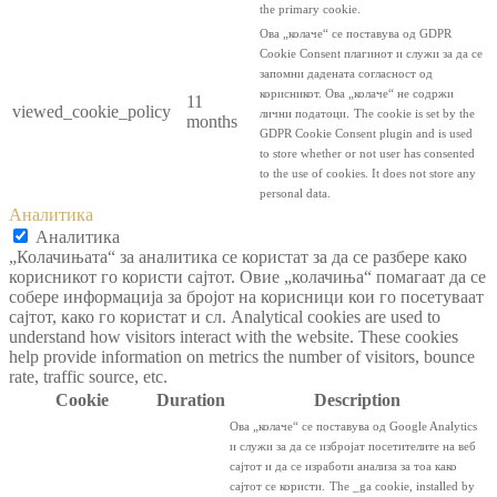
the primary cookie.
Ова „колаче“ се поставува од GDPR
Cookie Consent плагинот и служи за да се
запомни дадената согласност од
корисникот. Ова „колаче“ не содржи
11
viewed_cookie_policy
лични податоци.
The cookie is set by the
months
GDPR Cookie Consent plugin and is used
to store whether or not user has consented
to the use of cookies. It does not store any
personal data.
Аналитика
Аналитика
„Колачињата“ за аналитика се користат за да се разбере како
корисникот го користи сајтот. Овие „колачиња“ помагаат да се
собере информација за бројот на корисници кои го посетуваат
сајтот, како го користат и сл. Analytical cookies are used to
understand how visitors interact with the website. These cookies
help provide information on metrics the number of visitors, bounce
rate, traffic source, etc.
Cookie
Duration
Description
Ова „колаче“ се поставува од Google Analytics
и служи за да се избројат посетителите на веб
сајтот и да се изработи анализа за тоа како
сајтот се користи.
The _ga cookie, installed by