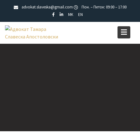
Skip
advokat.slaveska@gmail.com
Пон. – Петок: 09:00 – 17:00
to
MK
EN
content