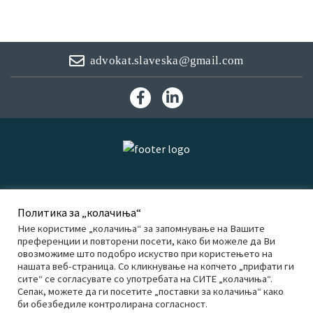
advokat.slaveska@gmail.com
F
L
a
i
c
n
e
k
b
e
o
d
o
I
k
n
Политика за „колачиња“
Ние користиме „колачиња“ за запомнување на Вашите
преференции и повторени посети, како би можеле да Ви
овозможиме што подобро искуство при користењето на
нашата веб-страница. Со кликнување на копчето „прифати ги
сите“ се согласувате со употребата на СИТЕ „колачиња“.
Сепак, можете да ги посетите „поставки за колачиња“ како
би обезбедиле контролирана согласност.