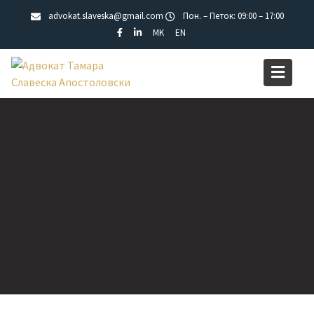
Skip
advokat.slaveska@gmail.com
Пон. – Петок: 09:00 – 17:00
to
MK
EN
content