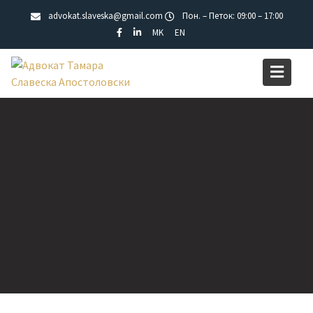
Skip
advokat.slaveska@gmail.com
Пон. – Петок: 09:00 – 17:00
to
MK
EN
content