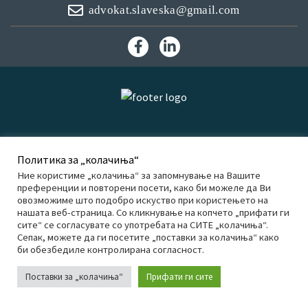
advokat.slaveska@gmail.com
F
L
a
i
c
n
e
k
b
e
o
d
o
I
k
n
Политика за „колачиња“
Ние користиме „колачиња“ за запомнување на Вашите
преференции и повторени посети, како би можеле да Ви
овозможиме што подобро искуство при користењето на
нашата веб-страница. Со кликнување на копчето „прифати ги
сите“ се согласувате со употребата на СИТЕ „колачиња“.
Сепак, можете да ги посетите „поставки за колачиња“ како
би обезбедиле контролирана согласност.
Поставки за „колачиња“
Прифати ги сите